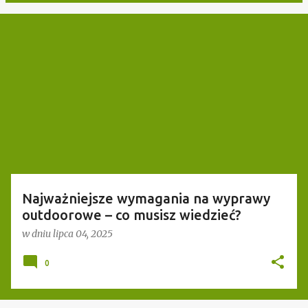
P
o
s
t
y
Najważniejsze wymagania na wyprawy
outdoorowe – co musisz wiedzieć?
w dniu
lipca 04, 2025
0