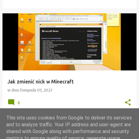
Jak zmienić nick w Minecraft
w dniu
listopada 05, 2023
0
This site uses cookies from Google to deliver its services
and to analyze traffic. Your IP address and user-agent are
shared with Google along with performance and security
WIĘCEJ POSTÓW
metrics to ensure quality of service, generate usage