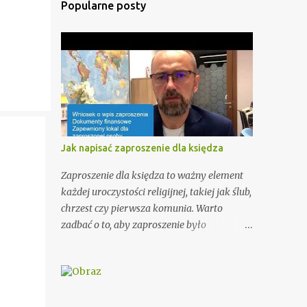
Popularne posty
Jak napisać zaproszenie dla księdza
Zaproszenie dla księdza to ważny element
każdej uroczystości religijnej, takiej jak ślub,
chrzest czy pierwsza komunia. Warto
zadbać o to, aby zaproszenie było
odpowiednio przygotowane i miało
odpowiednią formę. W tym artykule
przedstawimy Ci kilka porad, jak wypisać
zaproszenie dla księdza oraz podamy kilka