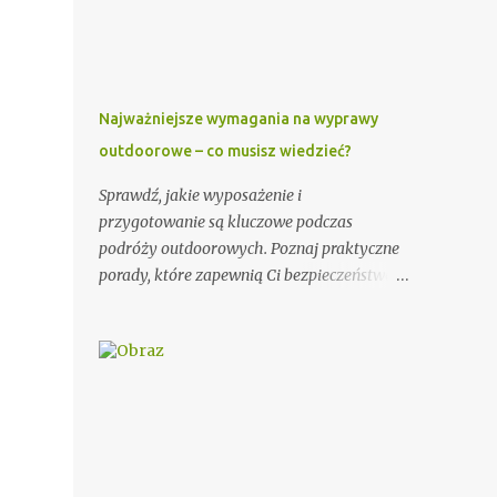
wzorów, które mogą Ci się przydać. Przy
wypisywaniu zaproszenia dla księdza warto
pamiętać o kilku ważnych elementach. Po
pierwsze, należy podać imię i nazwisko
księdza oraz parafię, do której należy.
Najważniejsze wymagania na wyprawy
Można również dodać krótką informację o
outdoorowe – co musisz wiedzieć?
księdzu, np. o jego posłudze duszpasterskiej
czy innych osiągnięciach. Ważnym
Sprawdź, jakie wyposażenie i
elementem zaproszenia dla księdza jest
przygotowanie są kluczowe podczas
również data i miejsce uroczystości, na
podróży outdoorowych. Poznaj praktyczne
którą jest zapraszany. Dobrze jest podać
porady, które zapewnią Ci bezpieczeństwo i
także godzinę rozpoczęcia i zakończenia
komfort na łonie natury. Potrzeby podróży
ceremonii, aby ksiądz wiedział, jak długo
outdoorowych Wybór odpowiedniego
trwać będzie jego obecność. Dodatkowo,
sprzętu ma ogromne znaczenie dla jakości
warto zawrzeć informację na temat
Twojej przygody. Postaw na trwałe i
planowanego poczęstunku po uroczystości.
odporne na warunki atmosferyczne
Przykładowe zaproszenie: Szanowny Księże,
materiały. Niezawodny namiot, ciepły
Zwracamy się ...
śpiwór i solidne buty trekkingowe to
podstawa każdej wyprawy. Warto