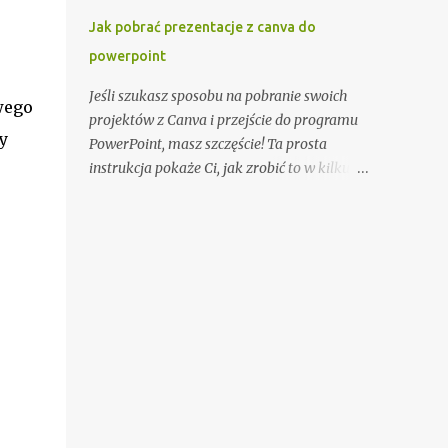
zainwestować w marki znane z
Jak pobrać prezentacje z canva do
rygorystycznych testów wytrzymałości.
powerpoint
Planowanie trasy to absolutna konieczność.
Używaj map topograficznych i urządzeń
Jeśli szukasz sposobu na pobranie swoich
wego
GPS do precyzyjnej nawigacji. Śledź
projektów z Canva i przejście do programu
prognozy pogody i dostosowuj plan
y
PowerPoint, masz szczęście! Ta prosta
wyprawy w razie potrzeby. Poinformuj
instrukcja pokaże Ci, jak zrobić to w kilku
bliską osobę o swoim planie podróży i
prostych krokach. 1. Zaloguj się do swojego
planowanym czasie powrotu. Równie ważne
konta Canva Pierwszą rzeczą, którą musisz
jest przygotowanie fizyczne. Regularne
zrobić, to zalogować się do swojego konta
ćwiczenia, takie jak bieganie, jazda na
Canva. Upewnij się, że masz aktywną
rowerze czy trekking, pomogą zbudować
subskrypcję, która umożliwia pobieranie
wytrzymałość. Włącz także treningi
projektów. 2. Otwórz projekt, który chcesz
wzmacniające mięśnie głębokie i
pobrać Gdy jesteś zalogowany, otwórz
poprawiające stabilizację ciała. Zdobądź ...
projekt, który chcesz pobrać do programu
PowerPoint. 3. Kliknij na przycisk Pobierz
Znajdź przycisk «Pobierz» na pasku
narzędzi po prawej stronie ekranu. Kliknij na