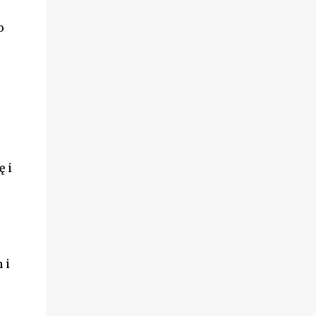
o
 i
 i