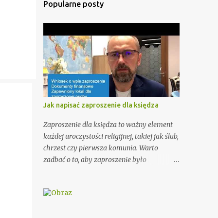
Popularne posty
Jak napisać zaproszenie dla księdza
Zaproszenie dla księdza to ważny element
każdej uroczystości religijnej, takiej jak ślub,
chrzest czy pierwsza komunia. Warto
zadbać o to, aby zaproszenie było
odpowiednio przygotowane i miało
odpowiednią formę. W tym artykule
przedstawimy Ci kilka porad, jak wypisać
zaproszenie dla księdza oraz podamy kilka