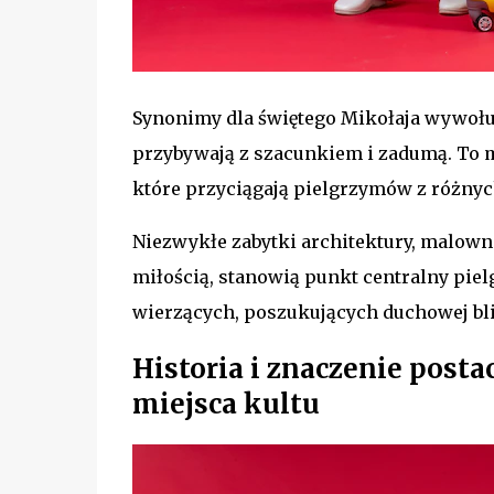
Synonimy dla świętego Mikołaja wywołuj
przybywają z szacunkiem i zadumą. To m
które przyciągają pielgrzymów z różnyc
Niezwykłe zabytki architektury, malowni
miłością, stanowią punkt centralny piel
wierzących, poszukujących duchowej blis
Historia i znaczenie post
miejsca kultu