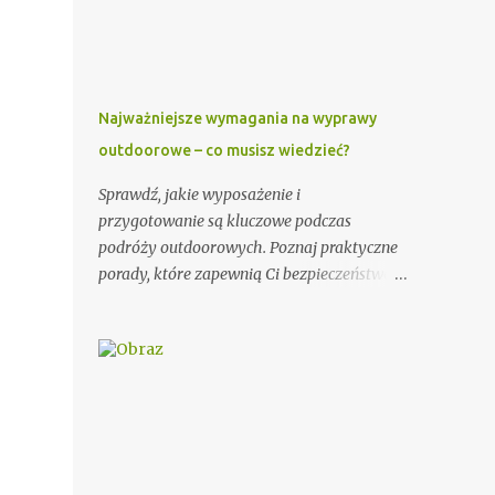
wzorów, które mogą Ci się przydać. Przy
wypisywaniu zaproszenia dla księdza warto
pamiętać o kilku ważnych elementach. Po
pierwsze, należy podać imię i nazwisko
księdza oraz parafię, do której należy.
Najważniejsze wymagania na wyprawy
Można również dodać krótką informację o
outdoorowe – co musisz wiedzieć?
księdzu, np. o jego posłudze duszpasterskiej
czy innych osiągnięciach. Ważnym
Sprawdź, jakie wyposażenie i
elementem zaproszenia dla księdza jest
przygotowanie są kluczowe podczas
również data i miejsce uroczystości, na
podróży outdoorowych. Poznaj praktyczne
którą jest zapraszany. Dobrze jest podać
porady, które zapewnią Ci bezpieczeństwo i
także godzinę rozpoczęcia i zakończenia
komfort na łonie natury. Potrzeby podróży
ceremonii, aby ksiądz wiedział, jak długo
outdoorowych Wybór odpowiedniego
trwać będzie jego obecność. Dodatkowo,
sprzętu ma ogromne znaczenie dla jakości
warto zawrzeć informację na temat
Twojej przygody. Postaw na trwałe i
planowanego poczęstunku po uroczystości.
odporne na warunki atmosferyczne
Przykładowe zaproszenie: Szanowny Księże,
materiały. Niezawodny namiot, ciepły
Zwracamy się ...
śpiwór i solidne buty trekkingowe to
podstawa każdej wyprawy. Warto