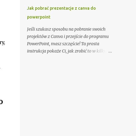
zainwestować w marki znane z
Jak pobrać prezentacje z canva do
rygorystycznych testów wytrzymałości.
powerpoint
Planowanie trasy to absolutna konieczność.
Używaj map topograficznych i urządzeń
Jeśli szukasz sposobu na pobranie swoich
GPS do precyzyjnej nawigacji. Śledź
projektów z Canva i przejście do programu
prognozy pogody i dostosowuj plan
y,
PowerPoint, masz szczęście! Ta prosta
wyprawy w razie potrzeby. Poinformuj
instrukcja pokaże Ci, jak zrobić to w kilku
bliską osobę o swoim planie podróży i
prostych krokach. 1. Zaloguj się do swojego
planowanym czasie powrotu. Równie ważne
konta Canva Pierwszą rzeczą, którą musisz
i
jest przygotowanie fizyczne. Regularne
zrobić, to zalogować się do swojego konta
ćwiczenia, takie jak bieganie, jazda na
Canva. Upewnij się, że masz aktywną
rowerze czy trekking, pomogą zbudować
subskrypcję, która umożliwia pobieranie
wytrzymałość. Włącz także treningi
projektów. 2. Otwórz projekt, który chcesz
o
wzmacniające mięśnie głębokie i
pobrać Gdy jesteś zalogowany, otwórz
poprawiające stabilizację ciała. Zdobądź ...
projekt, który chcesz pobrać do programu
PowerPoint. 3. Kliknij na przycisk Pobierz
Znajdź przycisk «Pobierz» na pasku
narzędzi po prawej stronie ekranu. Kliknij na