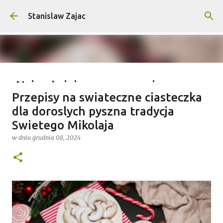
Przejdź do głównej zawartości
Stanislaw Zajac
Najważniejsze wymagania na
Przepisy na swiateczne ciasteczka
wyprawy outdoorowe – co musisz
dla doroslych pyszna tradycja
wiedzieć?
Swietego Mikolaja
w dniu
lipca 04, 2025
w dniu
grudnia 08, 2024
0