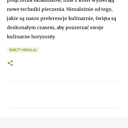
nowe techniki pieczenia. Niezależnie od tego,
jakie są nasze preferencje kulinarnie, święta są
doskonałym czasem, aby poszerzać swoje
kulinarne horyzonty.
ŚWIĘTY MIKOŁAJ
K
o
m
e
n