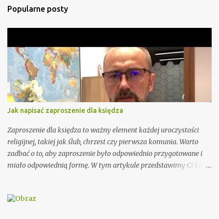
t
Popularne posty
a
r
z
e
Jak napisać zaproszenie dla księdza
Zaproszenie dla księdza to ważny element każdej uroczystości
religijnej, takiej jak ślub, chrzest czy pierwsza komunia. Warto
zadbać o to, aby zaproszenie było odpowiednio przygotowane i
miało odpowiednią formę. W tym artykule przedstawimy Ci kilka
porad, jak wypisać zaproszenie dla księdza oraz podamy kilka
wzorów, które mogą Ci się przydać. Przy wypisywaniu
zaproszenia dla księdza warto pamiętać o kilku ważnych
elementach. Po pierwsze, należy podać imię i nazwisko księdza