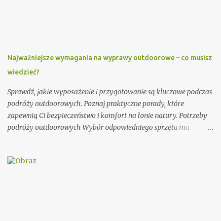
oraz parafię, do której należy. Można również dodać krótką
informację o księdzu, np. o jego posłudze duszpasterskiej czy
innych osiągnięciach. Ważnym elementem zaproszenia dla
księdza jest również data i miejsce uroczystości, na którą jest
zapraszany. Dobrze jest podać także godzinę rozpoczęcia i
Najważniejsze wymagania na wyprawy outdoorowe – co musisz
zakończenia ceremonii, aby ksiądz wiedział, jak długo trwać
wiedzieć?
będzie jego obecność. Dodatkowo, warto zawrzeć informację na
temat planowanego poczęstunku po uroczystości. Przykładowe
Sprawdź, jakie wyposażenie i przygotowanie są kluczowe podczas
zaproszenie: Szanowny Księże, Zwracamy się ...
podróży outdoorowych. Poznaj praktyczne porady, które
zapewnią Ci bezpieczeństwo i komfort na łonie natury. Potrzeby
podróży outdoorowych Wybór odpowiedniego sprzętu ma
ogromne znaczenie dla jakości Twojej przygody. Postaw na
trwałe i odporne na warunki atmosferyczne materiały.
Niezawodny namiot, ciepły śpiwór i solidne buty trekkingowe to
podstawa każdej wyprawy. Warto zainwestować w marki znane z
rygorystycznych testów wytrzymałości. Planowanie trasy to
absolutna konieczność. Używaj map topograficznych i urządzeń
GPS do precyzyjnej nawigacji. Śledź prognozy pogody i