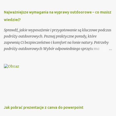
księdza jest również data i miejsce uroczystości, na którą jest
zapraszany. Dobrze jest podać także godzinę rozpoczęcia i
Najważniejsze wymagania na wyprawy outdoorowe – co musisz
zakończenia ceremonii, aby ksiądz wiedział, jak długo trwać
wiedzieć?
będzie jego obecność. Dodatkowo, warto zawrzeć informację na
temat planowanego poczęstunku po uroczystości. Przykładowe
Sprawdź, jakie wyposażenie i przygotowanie są kluczowe podczas
zaproszenie: Szanowny Księże, Zwracamy się ...
podróży outdoorowych. Poznaj praktyczne porady, które
zapewnią Ci bezpieczeństwo i komfort na łonie natury. Potrzeby
podróży outdoorowych Wybór odpowiedniego sprzętu ma
ogromne znaczenie dla jakości Twojej przygody. Postaw na
trwałe i odporne na warunki atmosferyczne materiały.
Niezawodny namiot, ciepły śpiwór i solidne buty trekkingowe to
podstawa każdej wyprawy. Warto zainwestować w marki znane z
rygorystycznych testów wytrzymałości. Planowanie trasy to
absolutna konieczność. Używaj map topograficznych i urządzeń
GPS do precyzyjnej nawigacji. Śledź prognozy pogody i
dostosowuj plan wyprawy w razie potrzeby. Poinformuj bliską
osobę o swoim planie podróży i planowanym czasie powrotu.
Jak pobrać prezentacje z canva do powerpoint
Równie ważne jest przygotowanie fizyczne. Regularne ćwiczenia,