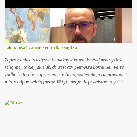
z
e
Jak napisać zaproszenie dla księdza
Zaproszenie dla księdza to ważny element każdej uroczystości
religijnej, takiej jak ślub, chrzest czy pierwsza komunia. Warto
zadbać o to, aby zaproszenie było odpowiednio przygotowane i
miało odpowiednią formę. W tym artykule przedstawimy Ci kilka
porad, jak wypisać zaproszenie dla księdza oraz podamy kilka
wzorów, które mogą Ci się przydać. Przy wypisywaniu
zaproszenia dla księdza warto pamiętać o kilku ważnych
elementach. Po pierwsze, należy podać imię i nazwisko księdza
oraz parafię, do której należy. Można również dodać krótką
informację o księdzu, np. o jego posłudze duszpasterskiej czy
innych osiągnięciach. Ważnym elementem zaproszenia dla