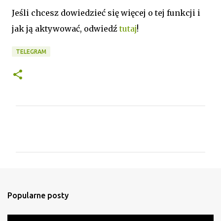
Jeśli chcesz dowiedzieć się więcej o tej funkcji i
jak ją aktywować, odwiedź
tutaj
!
TELEGRAM
K
o
m
e
n
t
Popularne posty
a
r