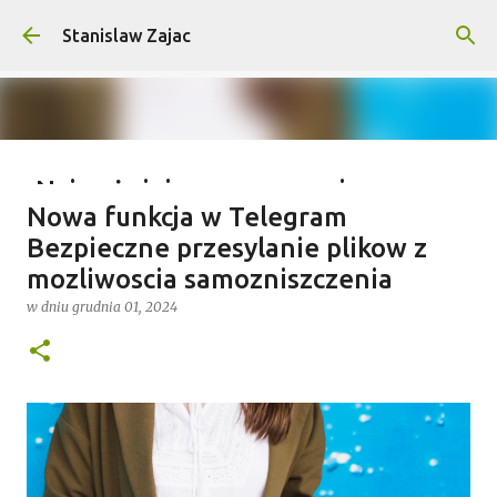
Przejdź do głównej zawartości
Stanislaw Zajac
Najważniejsze wymagania na
Nowa funkcja w Telegram
wyprawy outdoorowe – co musisz
Bezpieczne przesylanie plikow z
wiedzieć?
mozliwoscia samozniszczenia
w dniu
lipca 04, 2025
w dniu
grudnia 01, 2024
0