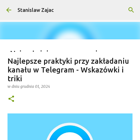
Przejdź do głównej zawartości
Stanislaw Zajac
Najważniejsze wymagania na
Najlepsze praktyki przy zakładaniu
wyprawy outdoorowe – co musisz
kanału w Telegram - Wskazówki i
wiedzieć?
triki
w dniu
lipca 04, 2025
w dniu
grudnia 01, 2024
0