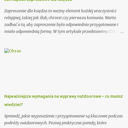
Zaproszenie dla księdza to ważny element każdej uroczystości
religijnej, takiej jak ślub, chrzest czy pierwsza komunia. Warto
zadbać o to, aby zaproszenie było odpowiednio przygotowane i
miało odpowiednią formę. W tym artykule przedstawimy Ci kilka
porad, jak wypisać zaproszenie dla księdza oraz podamy kilka
wzorów, które mogą Ci się przydać. Przy wypisywaniu
zaproszenia dla księdza warto pamiętać o kilku ważnych
elementach. Po pierwsze, należy podać imię i nazwisko księdza
oraz parafię, do której należy. Można również dodać krótką
informację o księdzu, np. o jego posłudze duszpasterskiej czy
innych osiągnięciach. Ważnym elementem zaproszenia dla
księdza jest również data i miejsce uroczystości, na którą jest
zapraszany. Dobrze jest podać także godzinę rozpoczęcia i
Najważniejsze wymagania na wyprawy outdoorowe – co musisz
zakończenia ceremonii, aby ksiądz wiedział, jak długo trwać
wiedzieć?
będzie jego obecność. Dodatkowo, warto zawrzeć informację na
temat planowanego poczęstunku po uroczystości. Przykładowe
Sprawdź, jakie wyposażenie i przygotowanie są kluczowe podczas
zaproszenie: Szanowny Księże, Zwracamy się ...
podróży outdoorowych. Poznaj praktyczne porady, które