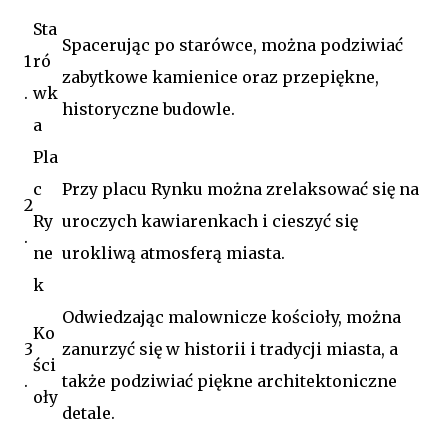
Sta
Spacerując po starówce, można podziwiać
1
ró
zabytkowe kamienice oraz przepiękne,
.
wk
historyczne budowle.
a
Pla
c
Przy placu Rynku można zrelaksować się na
2
Ry
uroczych kawiarenkach i cieszyć się
.
ne
urokliwą atmosferą miasta.
k
Odwiedzając malownicze kościoły, można
Ko
3
zanurzyć się w historii i tradycji miasta, a
ści
.
także podziwiać piękne architektoniczne
oły
detale.