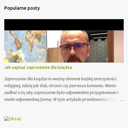
t
Popularne posty
a
r
z
e
Jak napisać zaproszenie dla księdza
Zaproszenie dla księdza to ważny element każdej uroczystości
religijnej, takiej jak ślub, chrzest czy pierwsza komunia. Warto
zadbać o to, aby zaproszenie było odpowiednio przygotowane i
miało odpowiednią formę. W tym artykule przedstawimy Ci kilka
porad, jak wypisać zaproszenie dla księdza oraz podamy kilka
wzorów, które mogą Ci się przydać. Przy wypisywaniu
zaproszenia dla księdza warto pamiętać o kilku ważnych
elementach. Po pierwsze, należy podać imię i nazwisko księdza