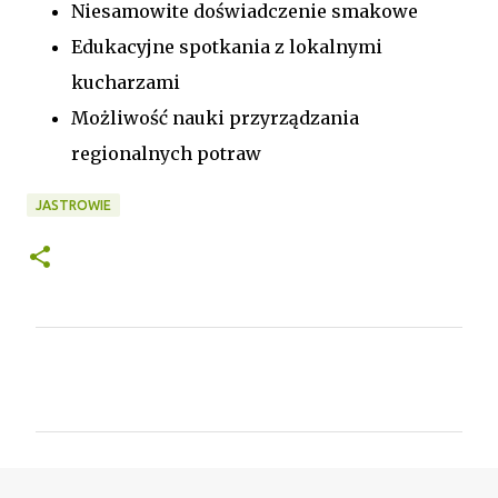
Niesamowite doświadczenie smakowe
Edukacyjne spotkania z lokalnymi
kucharzami
Możliwość nauki przyrządzania
regionalnych potraw
JASTROWIE
K
o
m
e
n