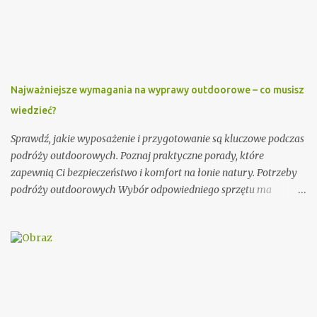
oraz parafię, do której należy. Można również dodać krótką
informację o księdzu, np. o jego posłudze duszpasterskiej czy
innych osiągnięciach. Ważnym elementem zaproszenia dla
księdza jest również data i miejsce uroczystości, na którą jest
zapraszany. Dobrze jest podać także godzinę rozpoczęcia i
Najważniejsze wymagania na wyprawy outdoorowe – co musisz
zakończenia ceremonii, aby ksiądz wiedział, jak długo trwać
wiedzieć?
będzie jego obecność. Dodatkowo, warto zawrzeć informację na
temat planowanego poczęstunku po uroczystości. Przykładowe
Sprawdź, jakie wyposażenie i przygotowanie są kluczowe podczas
zaproszenie: Szanowny Księże, Zwracamy się ...
podróży outdoorowych. Poznaj praktyczne porady, które
zapewnią Ci bezpieczeństwo i komfort na łonie natury. Potrzeby
podróży outdoorowych Wybór odpowiedniego sprzętu ma
ogromne znaczenie dla jakości Twojej przygody. Postaw na
trwałe i odporne na warunki atmosferyczne materiały.
Niezawodny namiot, ciepły śpiwór i solidne buty trekkingowe to
podstawa każdej wyprawy. Warto zainwestować w marki znane z
rygorystycznych testów wytrzymałości. Planowanie trasy to
absolutna konieczność. Używaj map topograficznych i urządzeń
GPS do precyzyjnej nawigacji. Śledź prognozy pogody i