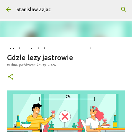
Przejdź do głównej zawartości
Stanislaw Zajac
Najważniejsze wymagania na
Gdzie lezy jastrowie
wyprawy outdoorowe – co musisz
w dniu
października 09, 2024
wiedzieć?
w dniu
lipca 04, 2025
0