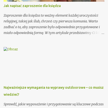
Jak napisać zaproszenie dla księdza
Zaproszenie dla księdza to ważny element każdej uroczystości
religijnej, takiej jak ślub, chrzest czy pierwsza komunia. Warto
zadbać o to, aby zaproszenie było odpowiednio przygotowane i
miało odpowiednią formę. W tym artykule przedstawimy Ci kilka
porad, jak wypisać zaproszenie dla księdza oraz podamy kilka
wzorów, które mogą Ci się przydać. Przy wypisywaniu
zaproszenia dla księdza warto pamiętać o kilku ważnych
elementach. Po pierwsze, należy podać imię i nazwisko księdza
oraz parafię, do której należy. Można również dodać krótką
informację o księdzu, np. o jego posłudze duszpasterskiej czy
innych osiągnięciach. Ważnym elementem zaproszenia dla
księdza jest również data i miejsce uroczystości, na którą jest
zapraszany. Dobrze jest podać także godzinę rozpoczęcia i
Najważniejsze wymagania na wyprawy outdoorowe – co musisz
zakończenia ceremonii, aby ksiądz wiedział, jak długo trwać
wiedzieć?
będzie jego obecność. Dodatkowo, warto zawrzeć informację na
temat planowanego poczęstunku po uroczystości. Przykładowe
Sprawdź, jakie wyposażenie i przygotowanie są kluczowe podczas