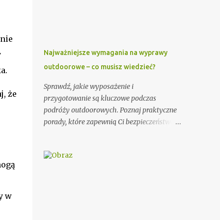
wzorów, które mogą Ci się przydać. Przy
wypisywaniu zaproszenia dla księdza warto
pamiętać o kilku ważnych elementach. Po
pierwsze, należy podać imię i nazwisko
anie
księdza oraz parafię, do której należy.
Najważniejsze wymagania na wyprawy
y
Można również dodać krótką informację o
outdoorowe – co musisz wiedzieć?
a.
księdzu, np. o jego posłudze duszpasterskiej
czy innych osiągnięciach. Ważnym
Sprawdź, jakie wyposażenie i
, że
elementem zaproszenia dla księdza jest
przygotowanie są kluczowe podczas
również data i miejsce uroczystości, na
podróży outdoorowych. Poznaj praktyczne
którą jest zapraszany. Dobrze jest podać
porady, które zapewnią Ci bezpieczeństwo i
także godzinę rozpoczęcia i zakończenia
komfort na łonie natury. Potrzeby podróży
ceremonii, aby ksiądz wiedział, jak długo
outdoorowych Wybór odpowiedniego
trwać będzie jego obecność. Dodatkowo,
sprzętu ma ogromne znaczenie dla jakości
mogą
warto zawrzeć informację na temat
Twojej przygody. Postaw na trwałe i
planowanego poczęstunku po uroczystości.
odporne na warunki atmosferyczne
Przykładowe zaproszenie: Szanowny Księże,
materiały. Niezawodny namiot, ciepły
y w
Zwracamy się ...
śpiwór i solidne buty trekkingowe to
podstawa każdej wyprawy. Warto