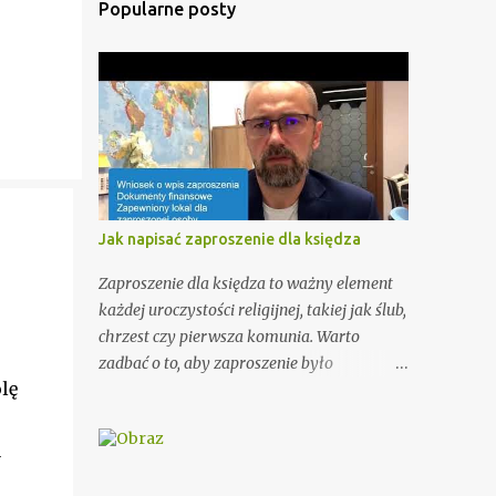
Popularne posty
Jak napisać zaproszenie dla księdza
Zaproszenie dla księdza to ważny element
każdej uroczystości religijnej, takiej jak ślub,
chrzest czy pierwsza komunia. Warto
zadbać o to, aby zaproszenie było
lę
odpowiednio przygotowane i miało
odpowiednią formę. W tym artykule
przedstawimy Ci kilka porad, jak wypisać
y
zaproszenie dla księdza oraz podamy kilka