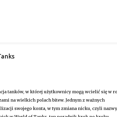
Tanks
cja tanków, w której użytkownicy mogą wcielić się w ro
zami na wielkich polach bitew. Jednym z ważnych
lizacji swojego konta, w tym zmiana nicku, czyli nazw
 nick w World of Tanks, ten poradnik krok po kroku