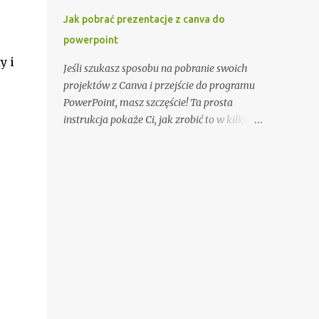
zainwestować w marki znane z
Jak pobrać prezentacje z canva do
rygorystycznych testów wytrzymałości.
powerpoint
Planowanie trasy to absolutna konieczność.
y i
Używaj map topograficznych i urządzeń
Jeśli szukasz sposobu na pobranie swoich
GPS do precyzyjnej nawigacji. Śledź
projektów z Canva i przejście do programu
prognozy pogody i dostosowuj plan
PowerPoint, masz szczęście! Ta prosta
wyprawy w razie potrzeby. Poinformuj
instrukcja pokaże Ci, jak zrobić to w kilku
bliską osobę o swoim planie podróży i
prostych krokach. 1. Zaloguj się do swojego
planowanym czasie powrotu. Równie ważne
konta Canva Pierwszą rzeczą, którą musisz
jest przygotowanie fizyczne. Regularne
zrobić, to zalogować się do swojego konta
ćwiczenia, takie jak bieganie, jazda na
Canva. Upewnij się, że masz aktywną
rowerze czy trekking, pomogą zbudować
subskrypcję, która umożliwia pobieranie
wytrzymałość. Włącz także treningi
projektów. 2. Otwórz projekt, który chcesz
wzmacniające mięśnie głębokie i
pobrać Gdy jesteś zalogowany, otwórz
poprawiające stabilizację ciała. Zdobądź ...
projekt, który chcesz pobrać do programu
PowerPoint. 3. Kliknij na przycisk Pobierz
Znajdź przycisk «Pobierz» na pasku
narzędzi po prawej stronie ekranu. Kliknij na