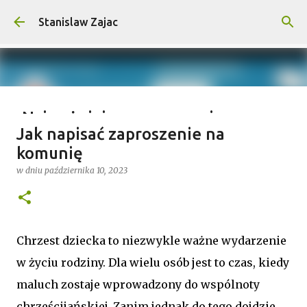
Przejdź do głównej zawartości
Stanislaw Zajac
Najważniejsze wymagania na
Jak napisać zaproszenie na
wyprawy outdoorowe – co musisz
komunię
wiedzieć?
w dniu
października 10, 2023
w dniu
lipca 04, 2025
0
Chrzest dziecka to niezwykle ważne wydarzenie
w życiu rodziny. Dla wielu osób jest to czas, kiedy
maluch zostaje wprowadzony do wspólnoty
chrześcijańskiej. Zanim jednak do tego dojdzie,