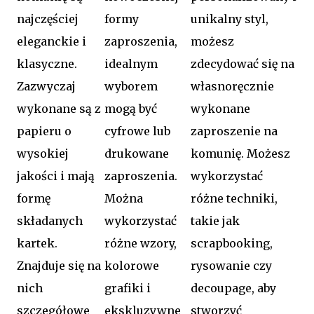
najczęściej
formy
unikalny styl,
eleganckie i
zaproszenia,
możesz
klasyczne.
idealnym
zdecydować się na
Zazwyczaj
wyborem
własnoręcznie
wykonane są z
mogą być
wykonane
papieru o
cyfrowe lub
zaproszenie na
wysokiej
drukowane
komunię. Możesz
jakości i mają
zaproszenia.
wykorzystać
formę
Można
różne techniki,
składanych
wykorzystać
takie jak
kartek.
różne wzory,
scrapbooking,
Znajduje się na
kolorowe
rysowanie czy
nich
grafiki i
decoupage, aby
szczegółowe
ekskluzywne
stworzyć