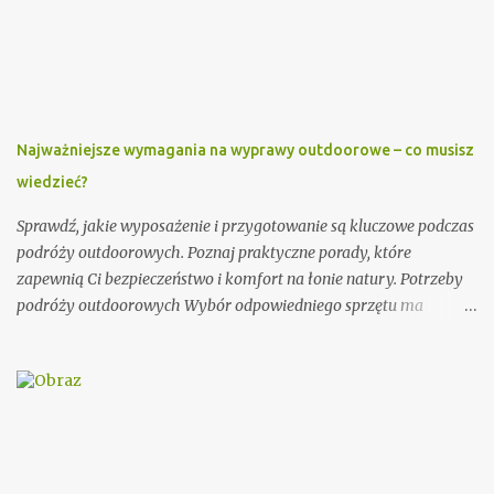
elementach. Po pierwsze, należy podać imię i nazwisko księdza
oraz parafię, do której należy. Można również dodać krótką
informację o księdzu, np. o jego posłudze duszpasterskiej czy
innych osiągnięciach. Ważnym elementem zaproszenia dla
księdza jest również data i miejsce uroczystości, na którą jest
zapraszany. Dobrze jest podać także godzinę rozpoczęcia i
Najważniejsze wymagania na wyprawy outdoorowe – co musisz
zakończenia ceremonii, aby ksiądz wiedział, jak długo trwać
wiedzieć?
będzie jego obecność. Dodatkowo, warto zawrzeć informację na
temat planowanego poczęstunku po uroczystości. Przykładowe
Sprawdź, jakie wyposażenie i przygotowanie są kluczowe podczas
zaproszenie: Szanowny Księże, Zwracamy się ...
podróży outdoorowych. Poznaj praktyczne porady, które
zapewnią Ci bezpieczeństwo i komfort na łonie natury. Potrzeby
podróży outdoorowych Wybór odpowiedniego sprzętu ma
ogromne znaczenie dla jakości Twojej przygody. Postaw na
trwałe i odporne na warunki atmosferyczne materiały.
Niezawodny namiot, ciepły śpiwór i solidne buty trekkingowe to
podstawa każdej wyprawy. Warto zainwestować w marki znane z
rygorystycznych testów wytrzymałości. Planowanie trasy to
absolutna konieczność. Używaj map topograficznych i urządzeń
GPS do precyzyjnej nawigacji. Śledź prognozy pogody i