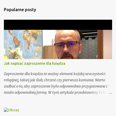
t
Popularne posty
a
r
z
e
Jak napisać zaproszenie dla księdza
Zaproszenie dla księdza to ważny element każdej uroczystości
religijnej, takiej jak ślub, chrzest czy pierwsza komunia. Warto
zadbać o to, aby zaproszenie było odpowiednio przygotowane i
miało odpowiednią formę. W tym artykule przedstawimy Ci kilka
porad, jak wypisać zaproszenie dla księdza oraz podamy kilka
wzorów, które mogą Ci się przydać. Przy wypisywaniu
zaproszenia dla księdza warto pamiętać o kilku ważnych