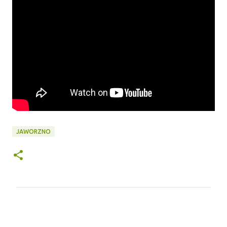
JAWORZNO
K
o