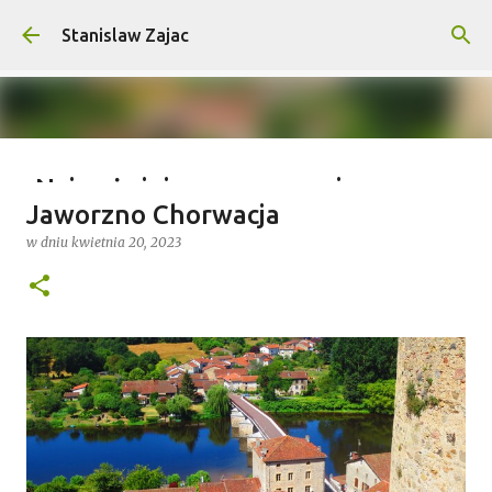
Przejdź do głównej zawartości
Stanislaw Zajac
Najważniejsze wymagania na
Jaworzno Chorwacja
wyprawy outdoorowe – co musisz
w dniu
kwietnia 20, 2023
wiedzieć?
w dniu
lipca 04, 2025
0