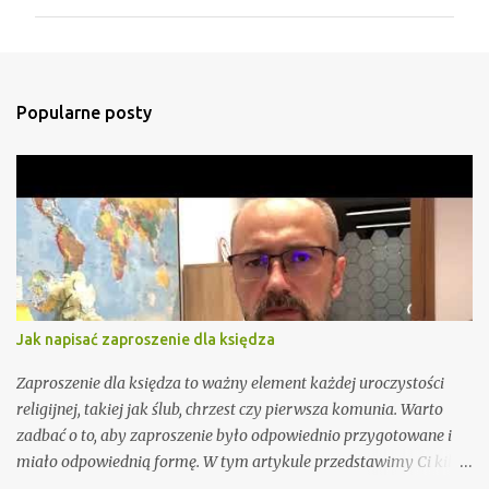
m
e
n
t
Popularne posty
a
r
z
e
Jak napisać zaproszenie dla księdza
Zaproszenie dla księdza to ważny element każdej uroczystości
religijnej, takiej jak ślub, chrzest czy pierwsza komunia. Warto
zadbać o to, aby zaproszenie było odpowiednio przygotowane i
miało odpowiednią formę. W tym artykule przedstawimy Ci kilka
porad, jak wypisać zaproszenie dla księdza oraz podamy kilka