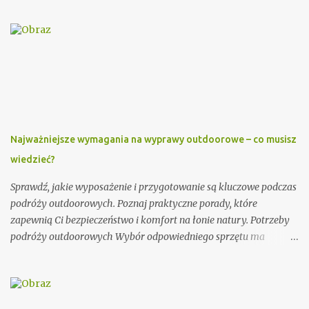
wzorów, które mogą Ci się przydać. Przy wypisywaniu
zaproszenia dla księdza warto pamiętać o kilku ważnych
elementach. Po pierwsze, należy podać imię i nazwisko księdza
oraz parafię, do której należy. Można również dodać krótką
informację o księdzu, np. o jego posłudze duszpasterskiej czy
innych osiągnięciach. Ważnym elementem zaproszenia dla
księdza jest również data i miejsce uroczystości, na którą jest
zapraszany. Dobrze jest podać także godzinę rozpoczęcia i
Najważniejsze wymagania na wyprawy outdoorowe – co musisz
zakończenia ceremonii, aby ksiądz wiedział, jak długo trwać
wiedzieć?
będzie jego obecność. Dodatkowo, warto zawrzeć informację na
temat planowanego poczęstunku po uroczystości. Przykładowe
Sprawdź, jakie wyposażenie i przygotowanie są kluczowe podczas
zaproszenie: Szanowny Księże, Zwracamy się ...
podróży outdoorowych. Poznaj praktyczne porady, które
zapewnią Ci bezpieczeństwo i komfort na łonie natury. Potrzeby
podróży outdoorowych Wybór odpowiedniego sprzętu ma
ogromne znaczenie dla jakości Twojej przygody. Postaw na
trwałe i odporne na warunki atmosferyczne materiały.
Niezawodny namiot, ciepły śpiwór i solidne buty trekkingowe to
podstawa każdej wyprawy. Warto zainwestować w marki znane z