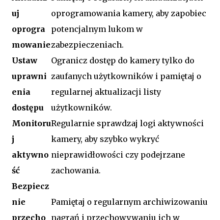
uj
oprogramowania kamery, aby zapobiec
oprogra
potencjalnym lukom w
mowanie
zabezpieczeniach.
Ustaw
Ogranicz dostęp do kamery tylko do
uprawni
zaufanych użytkowników i pamiętaj o
enia
regularnej aktualizacji listy
dostępu
użytkowników.
Monitoru
Regularnie sprawdzaj logi aktywności
j
kamery, aby szybko wykryć
aktywno
nieprawidłowości czy podejrzane
ść
zachowania.
Bezpiecz
nie
Pamiętaj o regularnym archiwizowaniu
przecho
nagrań i przechowywaniu ich w