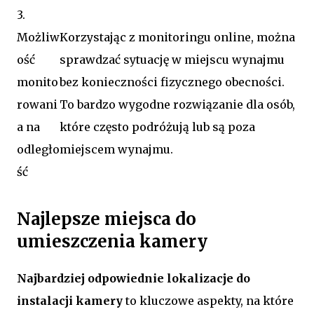
3.
Możliw
Korzystając z monitoringu online, można
ość
sprawdzać sytuację w miejscu wynajmu
monito
bez konieczności fizycznego obecności.
rowani
To bardzo wygodne rozwiązanie dla osób,
a na
które często podróżują lub są poza
odległo
miejscem wynajmu.
ść
Najlepsze miejsca do
umieszczenia kamery
Najbardziej odpowiednie lokalizacje do
instalacji kamery
to kluczowe aspekty, na które