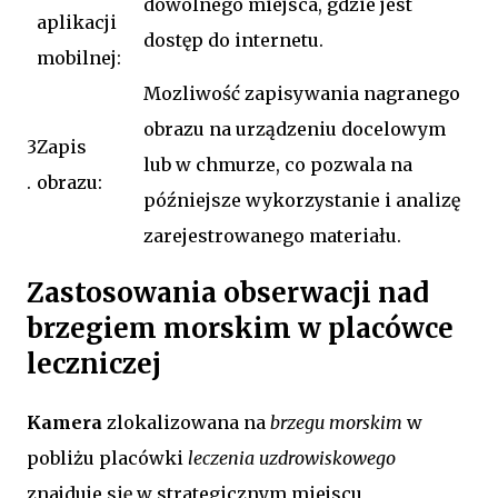
dowolnego miejsca, gdzie jest
aplikacji
dostęp do internetu.
mobilnej:
Mozliwość zapisywania nagranego
obrazu na urządzeniu docelowym
3
Zapis
lub w chmurze, co pozwala na
.
obrazu:
późniejsze wykorzystanie i analizę
zarejestrowanego materiału.
Zastosowania obserwacji nad
brzegiem morskim w placówce
leczniczej
Kamera
zlokalizowana na
brzegu morskim
w
pobliżu placówki
leczenia uzdrowiskowego
znajduje się w strategicznym miejscu,