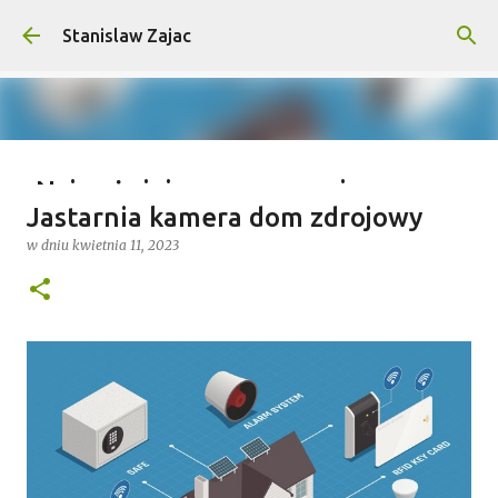
Przejdź do głównej zawartości
Stanislaw Zajac
Najważniejsze wymagania na
Jastarnia kamera dom zdrojowy
wyprawy outdoorowe – co musisz
w dniu
kwietnia 11, 2023
wiedzieć?
w dniu
lipca 04, 2025
0