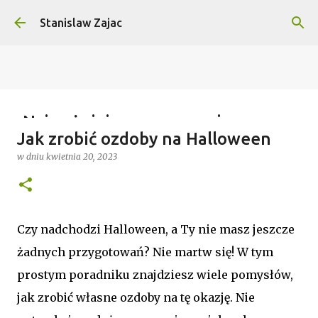
Przejdź do głównej zawartości
Stanislaw Zajac
Najważniejsze wymagania na
Jak zrobić ozdoby na Halloween
wyprawy outdoorowe – co musisz
w dniu
kwietnia 20, 2023
wiedzieć?
w dniu
lipca 04, 2025
0
Czy nadchodzi Halloween, a Ty nie masz jeszcze
żadnych przygotowań? Nie martw się! W tym
prostym poradniku znajdziesz wiele pomysłów,
jak zrobić własne ozdoby na tę okazję. Nie