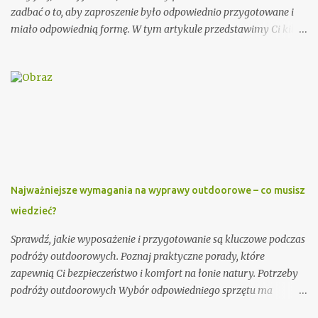
zadbać o to, aby zaproszenie było odpowiednio przygotowane i
miało odpowiednią formę. W tym artykule przedstawimy Ci kilka
porad, jak wypisać zaproszenie dla księdza oraz podamy kilka
wzorów, które mogą Ci się przydać. Przy wypisywaniu
zaproszenia dla księdza warto pamiętać o kilku ważnych
elementach. Po pierwsze, należy podać imię i nazwisko księdza
oraz parafię, do której należy. Można również dodać krótką
informację o księdzu, np. o jego posłudze duszpasterskiej czy
innych osiągnięciach. Ważnym elementem zaproszenia dla
księdza jest również data i miejsce uroczystości, na którą jest
zapraszany. Dobrze jest podać także godzinę rozpoczęcia i
Najważniejsze wymagania na wyprawy outdoorowe – co musisz
zakończenia ceremonii, aby ksiądz wiedział, jak długo trwać
wiedzieć?
będzie jego obecność. Dodatkowo, warto zawrzeć informację na
temat planowanego poczęstunku po uroczystości. Przykładowe
Sprawdź, jakie wyposażenie i przygotowanie są kluczowe podczas
zaproszenie: Szanowny Księże, Zwracamy się ...
podróży outdoorowych. Poznaj praktyczne porady, które
zapewnią Ci bezpieczeństwo i komfort na łonie natury. Potrzeby
podróży outdoorowych Wybór odpowiedniego sprzętu ma
ogromne znaczenie dla jakości Twojej przygody. Postaw na