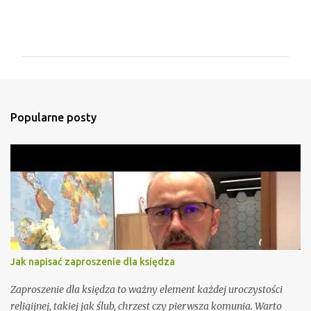
K
o
m
e
n
t
Popularne posty
a
r
z
e
Jak napisać zaproszenie dla księdza
Zaproszenie dla księdza to ważny element każdej uroczystości
religijnej, takiej jak ślub, chrzest czy pierwsza komunia. Warto