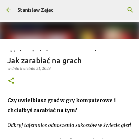
Przejdź do głównej zawartości
Stanislaw Zajac
Najważniejsze wymagania na
Jak zarabiać na grach
wyprawy outdoorowe – co musisz
w dniu
kwietnia 21, 2023
wiedzieć?
w dniu
lipca 04, 2025
0
Czy uwielbiasz grać w gry komputerowe i
chciałbyś zarabiać na tym?
Odkryj tajemnice odnoszenia sukcesów w świecie gier!