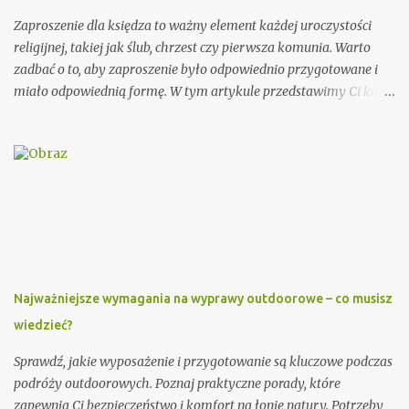
Zaproszenie dla księdza to ważny element każdej uroczystości
religijnej, takiej jak ślub, chrzest czy pierwsza komunia. Warto
zadbać o to, aby zaproszenie było odpowiednio przygotowane i
miało odpowiednią formę. W tym artykule przedstawimy Ci kilka
porad, jak wypisać zaproszenie dla księdza oraz podamy kilka
wzorów, które mogą Ci się przydać. Przy wypisywaniu
zaproszenia dla księdza warto pamiętać o kilku ważnych
elementach. Po pierwsze, należy podać imię i nazwisko księdza
oraz parafię, do której należy. Można również dodać krótką
informację o księdzu, np. o jego posłudze duszpasterskiej czy
innych osiągnięciach. Ważnym elementem zaproszenia dla
księdza jest również data i miejsce uroczystości, na którą jest
zapraszany. Dobrze jest podać także godzinę rozpoczęcia i
Najważniejsze wymagania na wyprawy outdoorowe – co musisz
zakończenia ceremonii, aby ksiądz wiedział, jak długo trwać
wiedzieć?
będzie jego obecność. Dodatkowo, warto zawrzeć informację na
temat planowanego poczęstunku po uroczystości. Przykładowe
Sprawdź, jakie wyposażenie i przygotowanie są kluczowe podczas
zaproszenie: Szanowny Księże, Zwracamy się ...
podróży outdoorowych. Poznaj praktyczne porady, które
zapewnią Ci bezpieczeństwo i komfort na łonie natury. Potrzeby