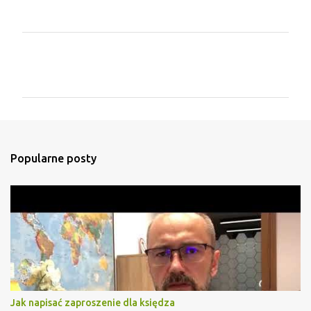
K
o
m
e
n
t
Popularne posty
a
r
z
e
Jak napisać zaproszenie dla księdza