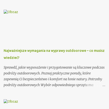
porad, jak wypisać zaproszenie dla księdza oraz podamy kilka
wzorów, które mogą Ci się przydać. Przy wypisywaniu
zaproszenia dla księdza warto pamiętać o kilku ważnych
elementach. Po pierwsze, należy podać imię i nazwisko księdza
oraz parafię, do której należy. Można również dodać krótką
informację o księdzu, np. o jego posłudze duszpasterskiej czy
innych osiągnięciach. Ważnym elementem zaproszenia dla
księdza jest również data i miejsce uroczystości, na którą jest
zapraszany. Dobrze jest podać także godzinę rozpoczęcia i
Najważniejsze wymagania na wyprawy outdoorowe – co musisz
zakończenia ceremonii, aby ksiądz wiedział, jak długo trwać
wiedzieć?
będzie jego obecność. Dodatkowo, warto zawrzeć informację na
temat planowanego poczęstunku po uroczystości. Przykładowe
Sprawdź, jakie wyposażenie i przygotowanie są kluczowe podczas
zaproszenie: Szanowny Księże, Zwracamy się ...
podróży outdoorowych. Poznaj praktyczne porady, które
zapewnią Ci bezpieczeństwo i komfort na łonie natury. Potrzeby
podróży outdoorowych Wybór odpowiedniego sprzętu ma
ogromne znaczenie dla jakości Twojej przygody. Postaw na
trwałe i odporne na warunki atmosferyczne materiały.
Niezawodny namiot, ciepły śpiwór i solidne buty trekkingowe to
podstawa każdej wyprawy. Warto zainwestować w marki znane z