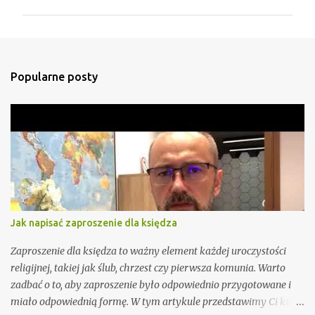
m
e
n
t
Popularne posty
a
r
z
e
Jak napisać zaproszenie dla księdza
Zaproszenie dla księdza to ważny element każdej uroczystości
religijnej, takiej jak ślub, chrzest czy pierwsza komunia. Warto
zadbać o to, aby zaproszenie było odpowiednio przygotowane i
miało odpowiednią formę. W tym artykule przedstawimy Ci kilka