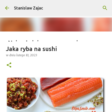
Przejdź do głównej zawartości
Stanislaw Zajac
Najważniejsze wymagania na
Jaka ryba na sushi
wyprawy outdoorowe – co musisz
w dniu
lutego 10, 2023
wiedzieć?
w dniu
lipca 04, 2025
0