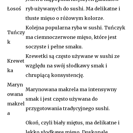
Łosoś
ryb używanych do sushi. Ma delikatne i
tłuste mięso o różowym kolorze.
Kolejna popularna ryba w sushi. Tuńczyk
Tuńczy
ma ciemnoczerwone mięso, które jest
k
soczyste i pełne smaku.
Krewetki są często używane w sushi ze
Krewet
względu na swój słodkawy smak i
ka
chrupiącą konsystencję.
Maryn
Marynowana makrela ma intensywny
owana
smak i jest często używana do
makrel
przygotowania tradycyjnego sushi.
a
Okoń, czyli biały miętus, ma delikatne i
lekko słodkawe mięso. Doskonale