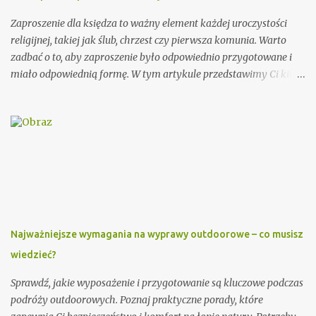
Zaproszenie dla księdza to ważny element każdej uroczystości
religijnej, takiej jak ślub, chrzest czy pierwsza komunia. Warto
zadbać o to, aby zaproszenie było odpowiednio przygotowane i
miało odpowiednią formę. W tym artykule przedstawimy Ci kilka
porad, jak wypisać zaproszenie dla księdza oraz podamy kilka
wzorów, które mogą Ci się przydać. Przy wypisywaniu
zaproszenia dla księdza warto pamiętać o kilku ważnych
elementach. Po pierwsze, należy podać imię i nazwisko księdza
oraz parafię, do której należy. Można również dodać krótką
informację o księdzu, np. o jego posłudze duszpasterskiej czy
innych osiągnięciach. Ważnym elementem zaproszenia dla
księdza jest również data i miejsce uroczystości, na którą jest
zapraszany. Dobrze jest podać także godzinę rozpoczęcia i
Najważniejsze wymagania na wyprawy outdoorowe – co musisz
zakończenia ceremonii, aby ksiądz wiedział, jak długo trwać
wiedzieć?
będzie jego obecność. Dodatkowo, warto zawrzeć informację na
temat planowanego poczęstunku po uroczystości. Przykładowe
Sprawdź, jakie wyposażenie i przygotowanie są kluczowe podczas
zaproszenie: Szanowny Księże, Zwracamy się ...
podróży outdoorowych. Poznaj praktyczne porady, które