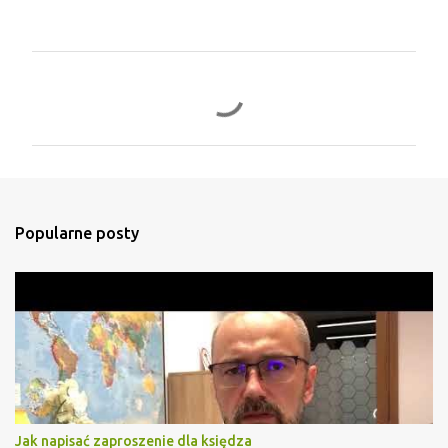
K
o
m
e
n
t
Popularne posty
a
r
z
e
Jak napisać zaproszenie dla księdza