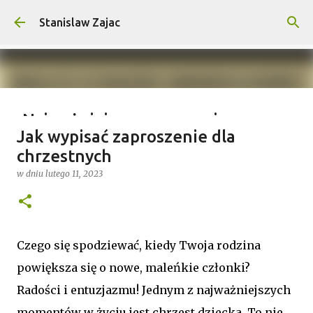
Przejdź do głównej zawartości
Stanislaw Zajac
Najważniejsze wymagania na
Jak wypisać zaproszenie dla
wyprawy outdoorowe – co musisz
chrzestnych
wiedzieć?
w dniu
lutego 11, 2023
w dniu
lipca 04, 2025
0
Czego się spodziewać, kiedy Twoja rodzina
powiększa się o nowe, maleńkie członki?
Radości i entuzjazmu! Jednym z najważniejszych
momentów w życiu jest chrzest dziecka. To nie