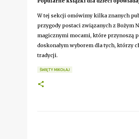
Popularne książki dla dzieci opowiada
W tej sekcji omówimy kilka znanych publ
przygody postaci związanych z Bożym Na
magicznymi mocami, które przynoszą pre
doskonałym wyborem dla tych, którzy ch
tradycji.
ŚWIĘTY MIKOŁAJ
K
o
m