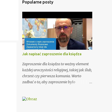
Popularne posty
Jak napisać zaproszenie dla księdza
Zaproszenie dla księdza to ważny element
każdej uroczystości religijnej, takiej jak ślub,
chrzest czy pierwsza komunia. Warto
zadbać o to, aby zaproszenie było
odpowiednio przygotowane i miało
odpowiednią formę. W tym artykule
przedstawimy Ci kilka porad, jak wypisać
zaproszenie dla księdza oraz podamy kilka