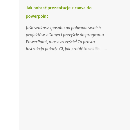
zainwestować w marki znane z
Jak pobrać prezentacje z canva do
rygorystycznych testów wytrzymałości.
powerpoint
Planowanie trasy to absolutna konieczność.
Używaj map topograficznych i urządzeń
Jeśli szukasz sposobu na pobranie swoich
GPS do precyzyjnej nawigacji. Śledź
projektów z Canva i przejście do programu
prognozy pogody i dostosowuj plan
PowerPoint, masz szczęście! Ta prosta
wyprawy w razie potrzeby. Poinformuj
instrukcja pokaże Ci, jak zrobić to w kilku
bliską osobę o swoim planie podróży i
prostych krokach. 1. Zaloguj się do swojego
planowanym czasie powrotu. Równie ważne
konta Canva Pierwszą rzeczą, którą musisz
jest przygotowanie fizyczne. Regularne
zrobić, to zalogować się do swojego konta
ćwiczenia, takie jak bieganie, jazda na
Canva. Upewnij się, że masz aktywną
rowerze czy trekking, pomogą zbudować
subskrypcję, która umożliwia pobieranie
wytrzymałość. Włącz także treningi
projektów. 2. Otwórz projekt, który chcesz
wzmacniające mięśnie głębokie i
pobrać Gdy jesteś zalogowany, otwórz
poprawiające stabilizację ciała. Zdobądź ...
projekt, który chcesz pobrać do programu
PowerPoint. 3. Kliknij na przycisk Pobierz
Znajdź przycisk «Pobierz» na pasku
narzędzi po prawej stronie ekranu. Kliknij na