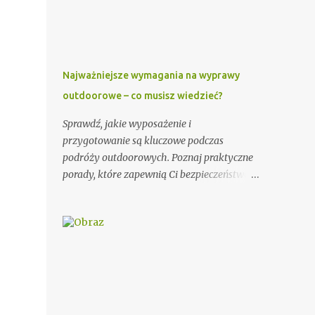
wzorów, które mogą Ci się przydać. Przy
wypisywaniu zaproszenia dla księdza warto
pamiętać o kilku ważnych elementach. Po
pierwsze, należy podać imię i nazwisko
księdza oraz parafię, do której należy.
Najważniejsze wymagania na wyprawy
Można również dodać krótką informację o
outdoorowe – co musisz wiedzieć?
księdzu, np. o jego posłudze duszpasterskiej
czy innych osiągnięciach. Ważnym
Sprawdź, jakie wyposażenie i
elementem zaproszenia dla księdza jest
przygotowanie są kluczowe podczas
również data i miejsce uroczystości, na
podróży outdoorowych. Poznaj praktyczne
którą jest zapraszany. Dobrze jest podać
porady, które zapewnią Ci bezpieczeństwo i
także godzinę rozpoczęcia i zakończenia
komfort na łonie natury. Potrzeby podróży
ceremonii, aby ksiądz wiedział, jak długo
outdoorowych Wybór odpowiedniego
trwać będzie jego obecność. Dodatkowo,
sprzętu ma ogromne znaczenie dla jakości
warto zawrzeć informację na temat
Twojej przygody. Postaw na trwałe i
planowanego poczęstunku po uroczystości.
odporne na warunki atmosferyczne
Przykładowe zaproszenie: Szanowny Księże,
materiały. Niezawodny namiot, ciepły
Zwracamy się ...
śpiwór i solidne buty trekkingowe to
podstawa każdej wyprawy. Warto