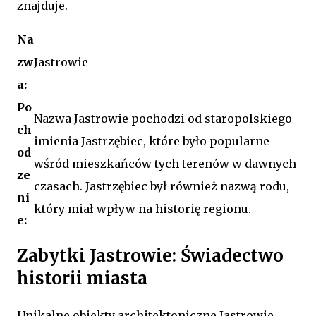
znajduje.
Na
zw
Jastrowie
a:
Po
Nazwa Jastrowie pochodzi od staropolskiego
ch
imienia Jastrzębiec, które było popularne
od
wśród mieszkańców tych terenów w dawnych
ze
czasach. Jastrzębiec był również nazwą rodu,
ni
który miał wpływ na historię regionu.
e:
Zabytki Jastrowie: Świadectwo
historii miasta
Unikalne obiekty architektoniczne Jastrowie