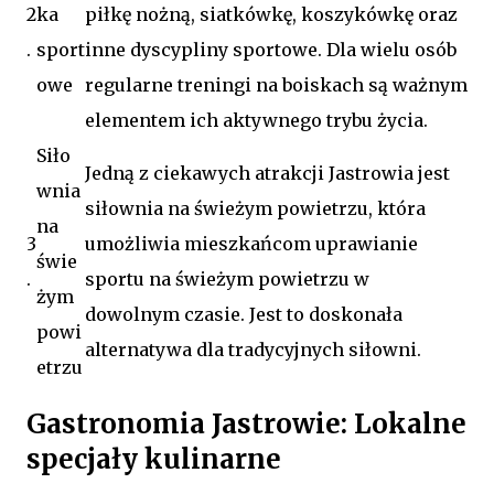
2
ka
piłkę nożną, siatkówkę, koszykówkę oraz
.
sport
inne dyscypliny sportowe. Dla wielu osób
owe
regularne treningi na boiskach są ważnym
elementem ich aktywnego trybu życia.
Siło
Jedną z ciekawych atrakcji Jastrowia jest
wnia
siłownia na świeżym powietrzu, która
na
3
umożliwia mieszkańcom uprawianie
świe
.
sportu na świeżym powietrzu w
żym
dowolnym czasie. Jest to doskonała
powi
alternatywa dla tradycyjnych siłowni.
etrzu
Gastronomia Jastrowie: Lokalne
specjały kulinarne