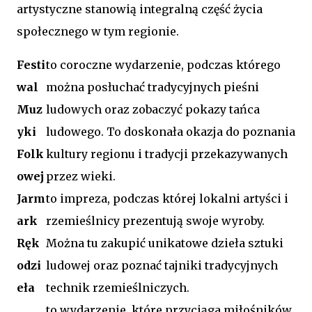
artystyczne stanowią integralną część życia
społecznego w tym regionie.
Festi
to coroczne wydarzenie, podczas którego
wal
można posłuchać tradycyjnych pieśni
Muz
ludowych oraz zobaczyć pokazy tańca
yki
ludowego. To doskonała okazja do poznania
Folk
kultury regionu i tradycji przekazywanych
owej
przez wieki.
Jarm
to impreza, podczas której lokalni artyści i
ark
rzemieślnicy prezentują swoje wyroby.
Ręk
Można tu zakupić unikatowe dzieła sztuki
odzi
ludowej oraz poznać tajniki tradycyjnych
eła
technik rzemieślniczych.
to wydarzenie, które przyciąga miłośników