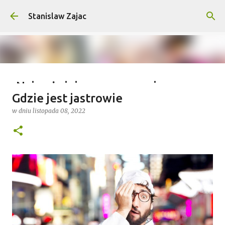
Przejdź do głównej zawartości
Stanislaw Zajac
Najważniejsze wymagania na
Gdzie jest jastrowie
wyprawy outdoorowe – co musisz
w dniu
listopada 08, 2022
wiedzieć?
w dniu
lipca 04, 2025
0