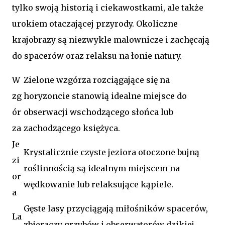
tylko swoją historią i ciekawostkami, ale także
urokiem otaczającej przyrody. Okoliczne
krajobrazy są niezwykle malownicze i zachęcają
do spacerów oraz relaksu na łonie natury.
W
Zielone wzgórza rozciągające się na
zg
horyzoncie stanowią idealne miejsce do
ór
obserwacji wschodzącego słońca lub
za
zachodzącego księżyca.
Je
Krystalicznie czyste jeziora otoczone bujną
zi
roślinnością są idealnym miejscem na
or
wędkowanie lub relaksujące kąpiele.
a
Gęste lasy przyciągają miłośników spacerów,
La
zbieraczy grzybów i obserwatorów dzikiej