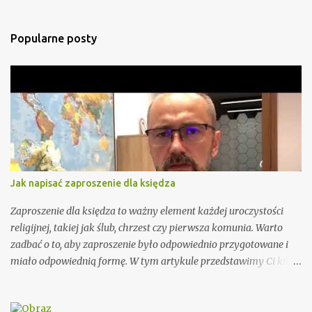
n
t
Popularne posty
a
r
z
e
Jak napisać zaproszenie dla księdza
Zaproszenie dla księdza to ważny element każdej uroczystości
religijnej, takiej jak ślub, chrzest czy pierwsza komunia. Warto
zadbać o to, aby zaproszenie było odpowiednio przygotowane i
miało odpowiednią formę. W tym artykule przedstawimy Ci kilka
porad, jak wypisać zaproszenie dla księdza oraz podamy kilka
wzorów, które mogą Ci się przydać. Przy wypisywaniu
zaproszenia dla księdza warto pamiętać o kilku ważnych