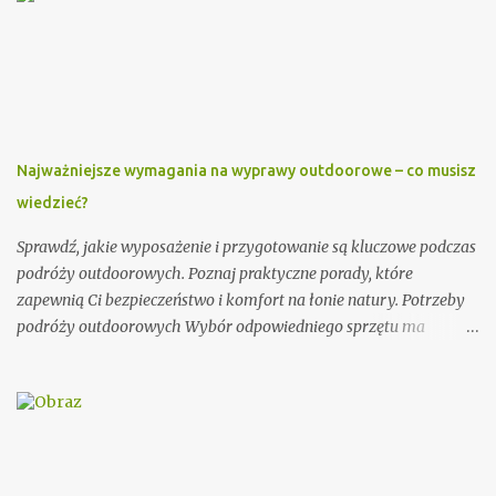
elementach. Po pierwsze, należy podać imię i nazwisko księdza
oraz parafię, do której należy. Można również dodać krótką
informację o księdzu, np. o jego posłudze duszpasterskiej czy
innych osiągnięciach. Ważnym elementem zaproszenia dla
księdza jest również data i miejsce uroczystości, na którą jest
zapraszany. Dobrze jest podać także godzinę rozpoczęcia i
Najważniejsze wymagania na wyprawy outdoorowe – co musisz
zakończenia ceremonii, aby ksiądz wiedział, jak długo trwać
wiedzieć?
będzie jego obecność. Dodatkowo, warto zawrzeć informację na
temat planowanego poczęstunku po uroczystości. Przykładowe
Sprawdź, jakie wyposażenie i przygotowanie są kluczowe podczas
zaproszenie: Szanowny Księże, Zwracamy się ...
podróży outdoorowych. Poznaj praktyczne porady, które
zapewnią Ci bezpieczeństwo i komfort na łonie natury. Potrzeby
podróży outdoorowych Wybór odpowiedniego sprzętu ma
ogromne znaczenie dla jakości Twojej przygody. Postaw na
trwałe i odporne na warunki atmosferyczne materiały.
Niezawodny namiot, ciepły śpiwór i solidne buty trekkingowe to
podstawa każdej wyprawy. Warto zainwestować w marki znane z
rygorystycznych testów wytrzymałości. Planowanie trasy to
absolutna konieczność. Używaj map topograficznych i urządzeń