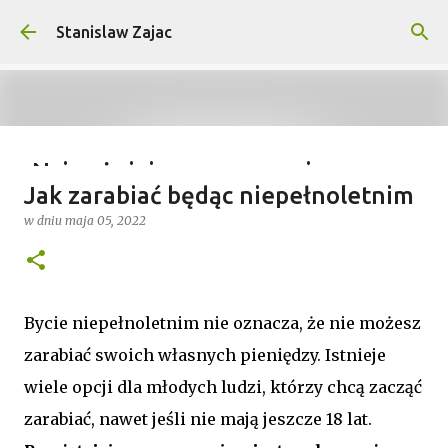
Przejdź do głównej zawartości
Stanislaw Zajac
Najważniejsze wymagania na
Jak zarabiać będąc niepełnoletnim
wyprawy outdoorowe – co musisz
w dniu
maja 05, 2022
wiedzieć?
w dniu
lipca 04, 2025
0
Bycie niepełnoletnim nie oznacza, że nie możesz
zarabiać swoich własnych pieniędzy. Istnieje
wiele opcji dla młodych ludzi, którzy chcą zacząć
zarabiać, nawet jeśli nie mają jeszcze 18 lat.