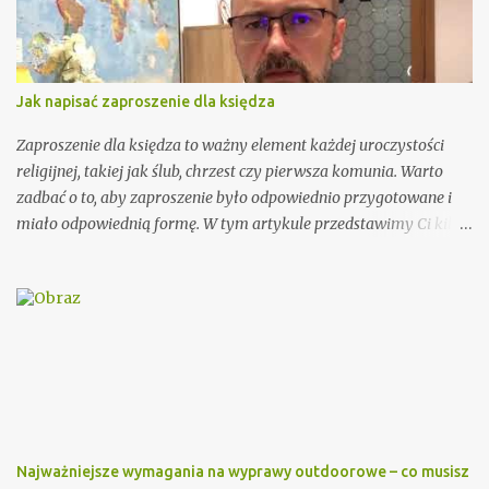
Jak napisać zaproszenie dla księdza
Zaproszenie dla księdza to ważny element każdej uroczystości
religijnej, takiej jak ślub, chrzest czy pierwsza komunia. Warto
zadbać o to, aby zaproszenie było odpowiednio przygotowane i
miało odpowiednią formę. W tym artykule przedstawimy Ci kilka
porad, jak wypisać zaproszenie dla księdza oraz podamy kilka
wzorów, które mogą Ci się przydać. Przy wypisywaniu
zaproszenia dla księdza warto pamiętać o kilku ważnych
elementach. Po pierwsze, należy podać imię i nazwisko księdza
oraz parafię, do której należy. Można również dodać krótką
informację o księdzu, np. o jego posłudze duszpasterskiej czy
innych osiągnięciach. Ważnym elementem zaproszenia dla
księdza jest również data i miejsce uroczystości, na którą jest
zapraszany. Dobrze jest podać także godzinę rozpoczęcia i
Najważniejsze wymagania na wyprawy outdoorowe – co musisz
zakończenia ceremonii, aby ksiądz wiedział, jak długo trwać