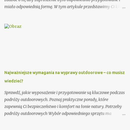
miało odpowiednią formę. W tym artykule przedstawimy Ci kilka
porad, jak wypisać zaproszenie dla księdza oraz podamy kilka
wzorów, które mogą Ci się przydać. Przy wypisywaniu
zaproszenia dla księdza warto pamiętać o kilku ważnych
elementach. Po pierwsze, należy podać imię i nazwisko księdza
oraz parafię, do której należy. Można również dodać krótką
informację o księdzu, np. o jego posłudze duszpasterskiej czy
innych osiągnięciach. Ważnym elementem zaproszenia dla
księdza jest również data i miejsce uroczystości, na którą jest
zapraszany. Dobrze jest podać także godzinę rozpoczęcia i
Najważniejsze wymagania na wyprawy outdoorowe – co musisz
zakończenia ceremonii, aby ksiądz wiedział, jak długo trwać
wiedzieć?
będzie jego obecność. Dodatkowo, warto zawrzeć informację na
temat planowanego poczęstunku po uroczystości. Przykładowe
Sprawdź, jakie wyposażenie i przygotowanie są kluczowe podczas
zaproszenie: Szanowny Księże, Zwracamy się ...
podróży outdoorowych. Poznaj praktyczne porady, które
zapewnią Ci bezpieczeństwo i komfort na łonie natury. Potrzeby
podróży outdoorowych Wybór odpowiedniego sprzętu ma
ogromne znaczenie dla jakości Twojej przygody. Postaw na
trwałe i odporne na warunki atmosferyczne materiały.