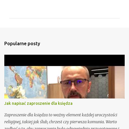
K
o
m
e
n
t
Popularne posty
a
r
z
e
Jak napisać zaproszenie dla księdza
Zaproszenie dla księdza to ważny element każdej uroczystości
religijnej, takiej jak ślub, chrzest czy pierwsza komunia. Warto
zadbać o to, aby zaproszenie było odpowiednio przygotowane i