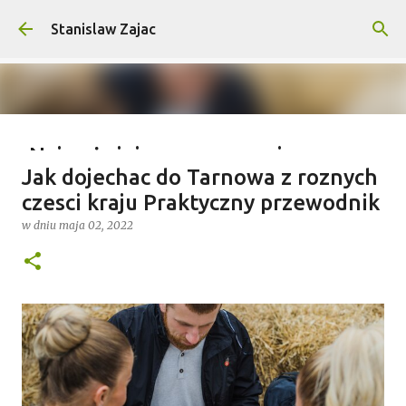
Przejdź do głównej zawartości
Stanislaw Zajac
Najważniejsze wymagania na
Jak dojechac do Tarnowa z roznych
wyprawy outdoorowe – co musisz
czesci kraju Praktyczny przewodnik
wiedzieć?
w dniu
maja 02, 2022
w dniu
lipca 04, 2025
0