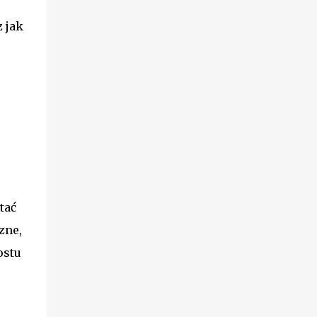
 jak
tać
zne,
ostu