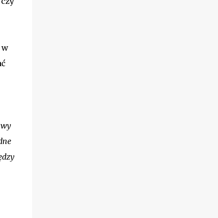
 czy
niego, aby otworzyć menu rozwijalne z
różnymi opcjami pobierania. 4. Wybierz
format PowerPoint Z menu rozwijanego
wybierz format PowerPoint (.pptx) jako
 w
format, w którym chcesz pobrać swój
projekt. 5. Pobierz plik Kiedy wybierzesz
ać
format PowerPoint, kliknij przycisk
«Pobierz» i poczekaj, aż plik zostanie
pobrany na Twój komputer. Gratulacje!
Teraz możesz otworzyć p...
tywy
dne
ędzy