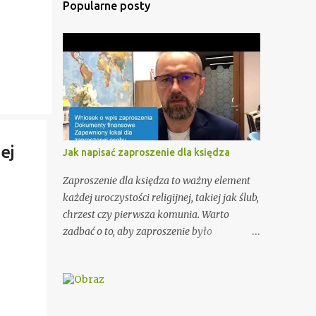
Popularne posty
ej
Jak napisać zaproszenie dla księdza
Zaproszenie dla księdza to ważny element
każdej uroczystości religijnej, takiej jak ślub,
chrzest czy pierwsza komunia. Warto
zadbać o to, aby zaproszenie było
odpowiednio przygotowane i miało
odpowiednią formę. W tym artykule
przedstawimy Ci kilka porad, jak wypisać
zaproszenie dla księdza oraz podamy kilka