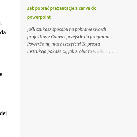
zainwestować w marki znane z
Jak pobrać prezentacje z canva do
rygorystycznych testów wytrzymałości.
powerpoint
Planowanie trasy to absolutna konieczność.
a
Używaj map topograficznych i urządzeń
Jeśli szukasz sposobu na pobranie swoich
żda
GPS do precyzyjnej nawigacji. Śledź
projektów z Canva i przejście do programu
prognozy pogody i dostosowuj plan
PowerPoint, masz szczęście! Ta prosta
wyprawy w razie potrzeby. Poinformuj
instrukcja pokaże Ci, jak zrobić to w kilku
bliską osobę o swoim planie podróży i
prostych krokach. 1. Zaloguj się do swojego
planowanym czasie powrotu. Równie ważne
konta Canva Pierwszą rzeczą, którą musisz
jest przygotowanie fizyczne. Regularne
zrobić, to zalogować się do swojego konta
e
ćwiczenia, takie jak bieganie, jazda na
Canva. Upewnij się, że masz aktywną
rowerze czy trekking, pomogą zbudować
subskrypcję, która umożliwia pobieranie
wytrzymałość. Włącz także treningi
projektów. 2. Otwórz projekt, który chcesz
wzmacniające mięśnie głębokie i
pobrać Gdy jesteś zalogowany, otwórz
poprawiające stabilizację ciała. Zdobądź ...
projekt, który chcesz pobrać do programu
dej
PowerPoint. 3. Kliknij na przycisk Pobierz
Znajdź przycisk «Pobierz» na pasku
narzędzi po prawej stronie ekranu. Kliknij na