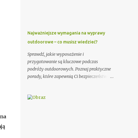
wzorów, które mogą Ci się przydać. Przy
wypisywaniu zaproszenia dla księdza warto
pamiętać o kilku ważnych elementach. Po
pierwsze, należy podać imię i nazwisko
księdza oraz parafię, do której należy.
Najważniejsze wymagania na wyprawy
Można również dodać krótką informację o
outdoorowe – co musisz wiedzieć?
księdzu, np. o jego posłudze duszpasterskiej
czy innych osiągnięciach. Ważnym
Sprawdź, jakie wyposażenie i
elementem zaproszenia dla księdza jest
przygotowanie są kluczowe podczas
również data i miejsce uroczystości, na
podróży outdoorowych. Poznaj praktyczne
którą jest zapraszany. Dobrze jest podać
porady, które zapewnią Ci bezpieczeństwo i
także godzinę rozpoczęcia i zakończenia
komfort na łonie natury. Potrzeby podróży
ceremonii, aby ksiądz wiedział, jak długo
outdoorowych Wybór odpowiedniego
trwać będzie jego obecność. Dodatkowo,
sprzętu ma ogromne znaczenie dla jakości
warto zawrzeć informację na temat
Twojej przygody. Postaw na trwałe i
planowanego poczęstunku po uroczystości.
odporne na warunki atmosferyczne
 na
Przykładowe zaproszenie: Szanowny Księże,
materiały. Niezawodny namiot, ciepły
Zwracamy się ...
ją
śpiwór i solidne buty trekkingowe to
podstawa każdej wyprawy. Warto