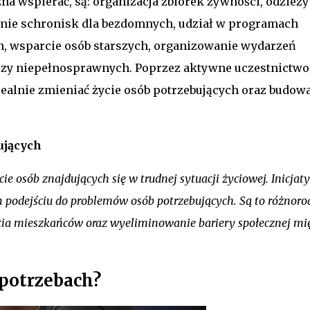
a wspierać, są: organizacja zbiórek żywności, odzieży
enie schronisk dla bezdomnych, udział w programach
ch, wsparcie osób starszych, organizowanie wydarzeń
czy niepełnosprawnych. Poprzez aktywne uczestnictwo
ealnie zmieniać życie osób potrzebujących oraz budow
ujących
ie osób znajdujących się w trudnej sytuacji życiowej. Inicja
m podejściu do problemów osób potrzebujących. Są to różnoro
życia mieszkańców oraz wyeliminowanie bariery społecznej mi
 potrzebach?