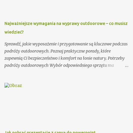
innych osiągnięciach. Ważnym elementem zaproszenia dla
księdza jest również data i miejsce uroczystości, na którą jest
zapraszany. Dobrze jest podać także godzinę rozpoczęcia i
Najważniejsze wymagania na wyprawy outdoorowe – co musisz
zakończenia ceremonii, aby ksiądz wiedział, jak długo trwać
wiedzieć?
będzie jego obecność. Dodatkowo, warto zawrzeć informację na
temat planowanego poczęstunku po uroczystości. Przykładowe
Sprawdź, jakie wyposażenie i przygotowanie są kluczowe podczas
zaproszenie: Szanowny Księże, Zwracamy się ...
podróży outdoorowych. Poznaj praktyczne porady, które
zapewnią Ci bezpieczeństwo i komfort na łonie natury. Potrzeby
podróży outdoorowych Wybór odpowiedniego sprzętu ma
ogromne znaczenie dla jakości Twojej przygody. Postaw na
trwałe i odporne na warunki atmosferyczne materiały.
Niezawodny namiot, ciepły śpiwór i solidne buty trekkingowe to
podstawa każdej wyprawy. Warto zainwestować w marki znane z
rygorystycznych testów wytrzymałości. Planowanie trasy to
absolutna konieczność. Używaj map topograficznych i urządzeń
GPS do precyzyjnej nawigacji. Śledź prognozy pogody i
dostosowuj plan wyprawy w razie potrzeby. Poinformuj bliską
osobę o swoim planie podróży i planowanym czasie powrotu.
Jak pobrać prezentacje z canva do powerpoint