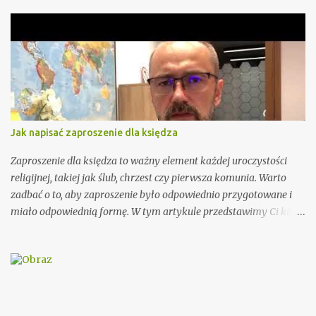
r
z
e
Jak napisać zaproszenie dla księdza
Zaproszenie dla księdza to ważny element każdej uroczystości
religijnej, takiej jak ślub, chrzest czy pierwsza komunia. Warto
zadbać o to, aby zaproszenie było odpowiednio przygotowane i
miało odpowiednią formę. W tym artykule przedstawimy Ci kilka
porad, jak wypisać zaproszenie dla księdza oraz podamy kilka
wzorów, które mogą Ci się przydać. Przy wypisywaniu
zaproszenia dla księdza warto pamiętać o kilku ważnych
elementach. Po pierwsze, należy podać imię i nazwisko księdza
oraz parafię, do której należy. Można również dodać krótką
informację o księdzu, np. o jego posłudze duszpasterskiej czy