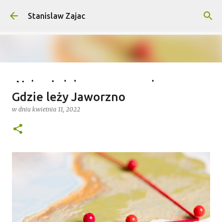
Przejdź do głównej zawartości
Stanislaw Zajac
Najważniejsze wymagania na
Gdzie leży Jaworzno
wyprawy outdoorowe – co musisz
w dniu
kwietnia 11, 2022
wiedzieć?
w dniu
lipca 04, 2025
0