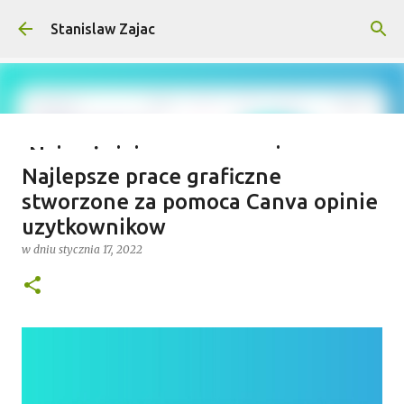
Przejdź do głównej zawartości
Stanislaw Zajac
Najważniejsze wymagania na
Najlepsze prace graficzne
wyprawy outdoorowe – co musisz
stworzone za pomoca Canva opinie
wiedzieć?
uzytkownikow
w dniu
lipca 04, 2025
w dniu
stycznia 17, 2022
0