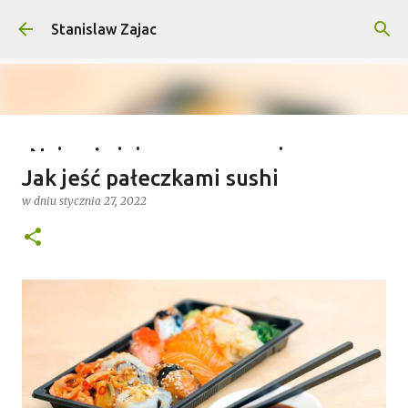
Przejdź do głównej zawartości
Stanislaw Zajac
Najważniejsze wymagania na
Jak jeść pałeczkami sushi
wyprawy outdoorowe – co musisz
w dniu
stycznia 27, 2022
wiedzieć?
w dniu
lipca 04, 2025
0