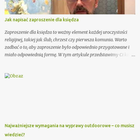
Jak napisać zaproszenie dla księdza
Zaproszenie dla księdza to ważny element każdej uroczystości
religijnej, takiej jak ślub, chrzest czy pierwsza komunia. Warto
zadbać o to, aby zaproszenie było odpowiednio przygotowane i
miało odpowiednią formę. W tym artykule przedstawimy Ci kilka
porad, jak wypisać zaproszenie dla księdza oraz podamy kilka
wzorów, które mogą Ci się przydać. Przy wypisywaniu
zaproszenia dla księdza warto pamiętać o kilku ważnych
elementach. Po pierwsze, należy podać imię i nazwisko księdza
oraz parafię, do której należy. Można również dodać krótką
informację o księdzu, np. o jego posłudze duszpasterskiej czy
innych osiągnięciach. Ważnym elementem zaproszenia dla
księdza jest również data i miejsce uroczystości, na którą jest
zapraszany. Dobrze jest podać także godzinę rozpoczęcia i
Najważniejsze wymagania na wyprawy outdoorowe – co musisz
zakończenia ceremonii, aby ksiądz wiedział, jak długo trwać
wiedzieć?
będzie jego obecność. Dodatkowo, warto zawrzeć informację na