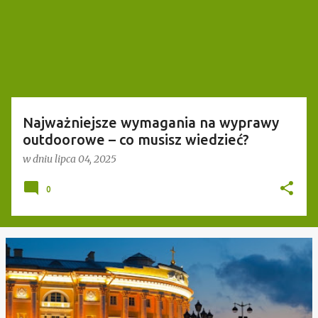
t
y
Najważniejsze wymagania na wyprawy
outdoorowe – co musisz wiedzieć?
w dniu
lipca 04, 2025
0