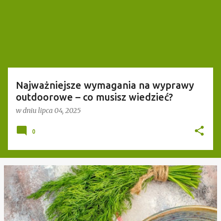
t
y
Najważniejsze wymagania na wyprawy
outdoorowe – co musisz wiedzieć?
w dniu
lipca 04, 2025
0